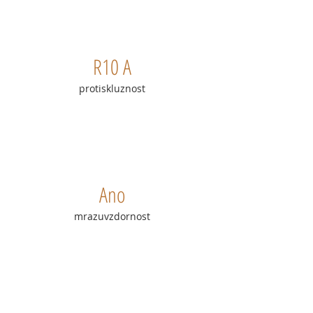
R10 A
protiskluznost
Ano
mrazuvzdornost