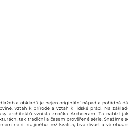
dlažeb a obkladů je nejen originální nápad a pořádná dá
vině, vztah k přírodě a vztah k lidské práci. Na zákla
y architektů vznikla značka Archceram. Ta nabízí ja
urách, tak tradiční a časem prověřené série. Snažíme se 
em není nic jiného než kvalita, trvanlivost a věrohodn