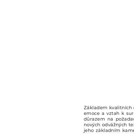
Základem kvalitních 
emoce a vztah k suro
důrazem na požadavk
nových odvážných text
jeho základním kamen